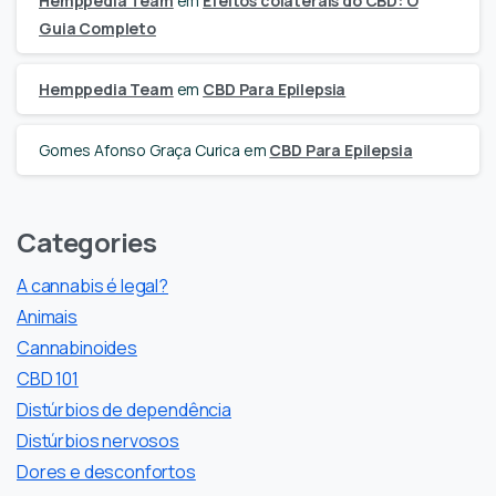
Hemppedia Team
em
Efeitos colaterais do CBD: O
Guia Completo
Hemppedia Team
em
CBD Para Epilepsia
Gomes Afonso Graça Curica
em
CBD Para Epilepsia
Categories
A cannabis é legal?
Animais
Cannabinoides
CBD 101
Distúrbios de dependência
Distúrbios nervosos
Dores e desconfortos