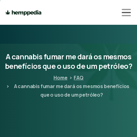
A
cannabis
fumar
me
dará
os
mesmos
benefícios
que
o
uso
de
um
petróleo?
Home
FAQ
A cannabis fumar me dará os mesmos benefícios
que o uso de um petróleo?